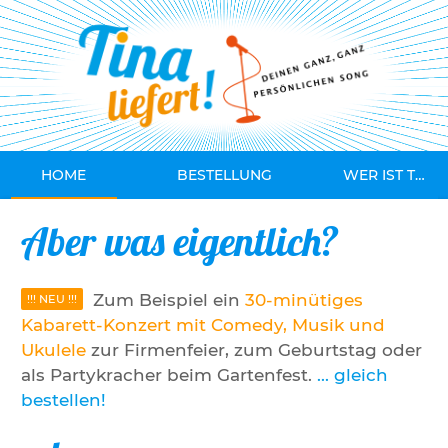
HOME
BESTELLUNG
WER IST TINA?
Aber was eigentlich?
Zum Beispiel ein
30-minütiges
Kabarett-Konzert mit Comedy, Musik und
Ukulele
zur Firmenfeier, zum Geburtstag oder
als Partykracher beim Gartenfest.
... gleich
bestellen!